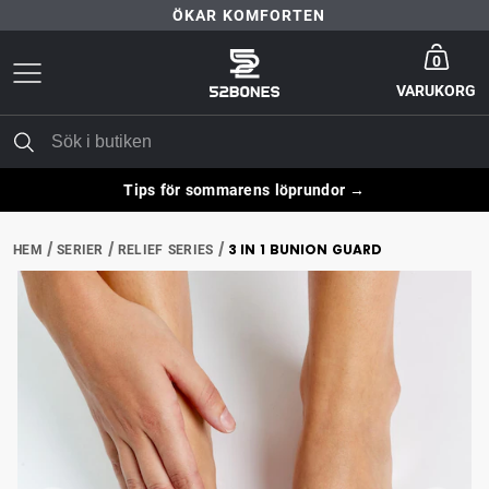
ÖKAR KOMFORTEN
Gå till startsida
30 DAGARS NÖJD-KUND-GARANTI
0
VARUKORG
FRI FRAKT ÖVER 399 KR
ÖKAR KOMFORTEN
Tips för sommarens löprundor →
3 IN 1 BUNION GUARD
HEM
SERIER
RELIEF SERIES