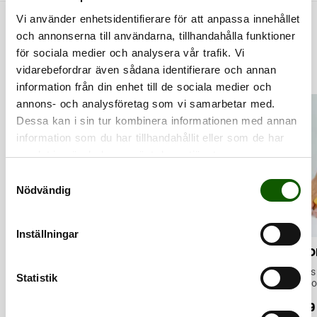
Vi använder enhetsidentifierare för att anpassa innehållet
RELATERADE PRODUKTER
och annonserna till användarna, tillhandahålla funktioner
för sociala medier och analysera vår trafik. Vi
vidarebefordrar även sådana identifierare och annan
information från din enhet till de sociala medier och
annons- och analysföretag som vi samarbetar med.
Dessa kan i sin tur kombinera informationen med annan
information som du har tillhandahållit eller som de har
samlat in när du har använt deras tjänster.
S
Nödvändig
a
m
t
Inställningar
y
BUNION
GAMETECH -
TO
c
PROTECT
MID
TÅS
Tås
k
Statistik
Foo
SKYDD FÖR HALLUX VALGUS
UPPBYGGD SULA
Elastiskt nylon-
Stötdämpande
e
korr
Pri
skydd med insydd
sportsulor med tunn
99
och
silikongelkudde som
profil för sporter
s
Pris
:
199 kr
Pris
:
449 kr