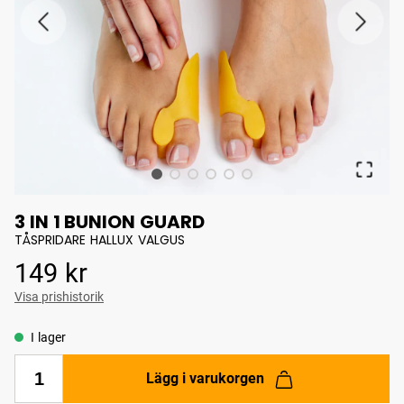
3 IN 1 BUNION GUARD
TÅSPRIDARE HALLUX VALGUS
Pris
:
149 kr
149 kr
Visa prishistorik
I lager
Lägg i varukorgen