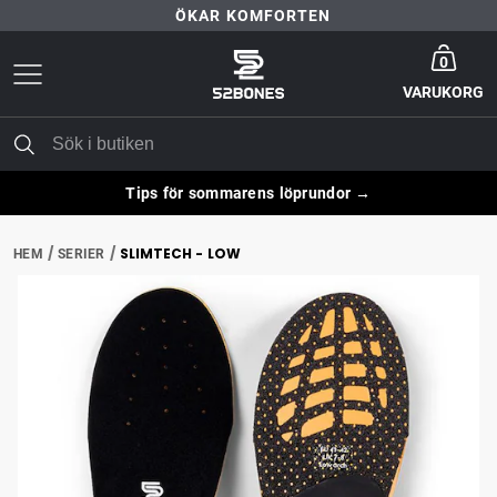
ÖKAR KOMFORTEN
Gå till startsida
30 DAGARS NÖJD-KUND-GARANTI
0
VARUKORG
FRI FRAKT ÖVER 399 KR
ÖKAR KOMFORTEN
Tips för sommarens löprundor →
SLIMTECH - LOW
HEM
SERIER