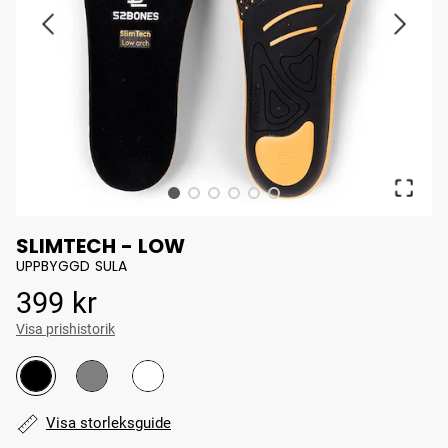
SLIMTECH - LOW
UPPBYGGD SULA
Pris
:
399 kr
399 kr
Visa prishistorik
Visa storleksguide