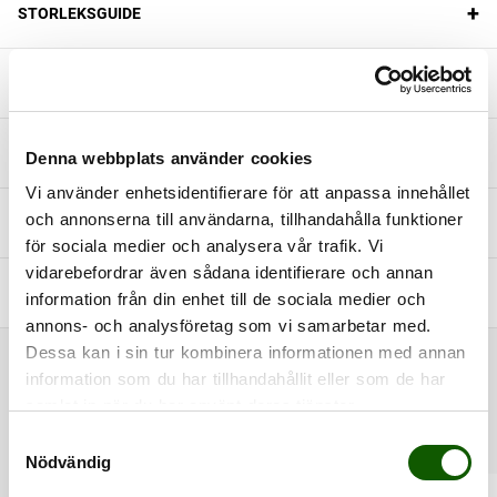
+
STORLEKSGUIDE
+
PRODUKTFÖRDELAR
+
SKÖTSELRÅD
Denna webbplats använder cookies
Vi använder enhetsidentifierare för att anpassa innehållet
och annonserna till användarna, tillhandahålla funktioner
+
HITTA DIN HÅLFOTSHÖJD
för sociala medier och analysera vår trafik. Vi
vidarebefordrar även sådana identifierare och annan
+
INNEHÅLL
information från din enhet till de sociala medier och
annons- och analysföretag som vi samarbetar med.
Dessa kan i sin tur kombinera informationen med annan
RELATERADE PRODUKTER
information som du har tillhandahållit eller som de har
samlat in när du har använt deras tjänster.
S
Nödvändig
a
m