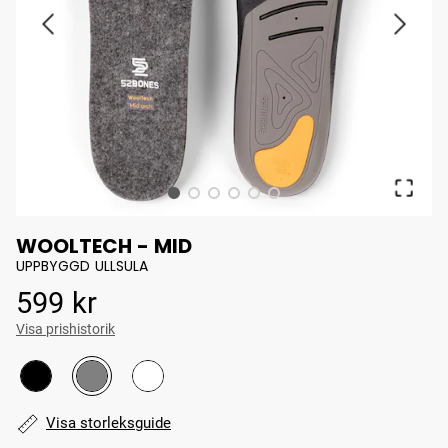
WOOLTECH - MID
UPPBYGGD ULLSULA
Pris
:
599 kr
599 kr
Visa prishistorik
Visa storleksguide