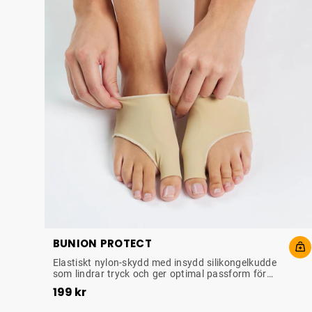
BUNION PROTECT
SKYDD FÖR HALLUX VALGUS
Elastiskt nylon-skydd med insydd silikongelkudde
som lindrar tryck och ger optimal passform för
Pris
:
199 kr
besvär orsakade av Hallux Valgus.
199 kr