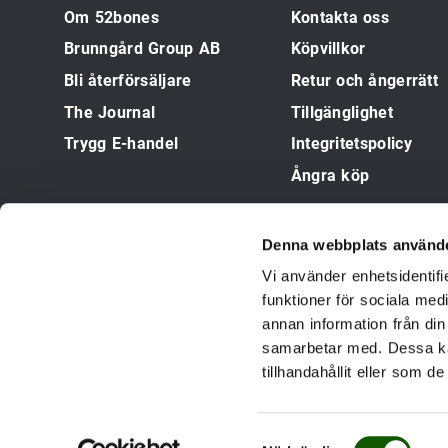
Om 52bones
Kontakta oss
Brunngård Group AB
Köpvillkor
Bli återförsäljare
Retur och ångerrätt
The Journal
Tillgänglighet
Trygg E-handel
Integritetspolicy
Ångra köp
Denna webbplats använde
Vi använder enhetsidentifi
funktioner för sociala med
annan information från din
samarbetar med. Dessa ka
TRYGG E-HANDEL
tillhandahållit eller som d
S