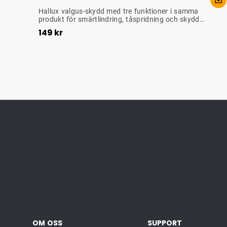
TÅSPRIDARE HALLUX VALGUS
Hallux valgus-skydd med tre funktioner i samma
produkt för smärtlindring, tåspridning och skydd
Pris
:
149 kr
mot tryck och friktion.
149 kr
OM OSS
SUPPORT