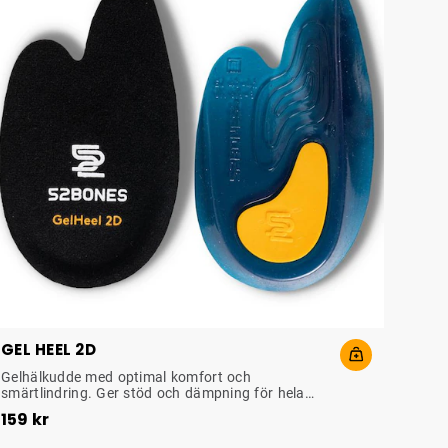
om passar olika behov kan du säkerställa att
n kropp håller sig friska och bekväma
sdagen.
GEL HEEL 2D
STÖTDÄMPANDE HÄLKOPP
Gelhälkudde med optimal komfort och
smärtlindring. Ger stöd och dämpning för hela
Pris
:
159 kr
hälen. Passar i olika skor.
159 kr