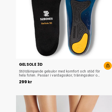
GELSOLE 3D
STÖTDÄMPANDE GELSULA
Stötdämpande gelsulor med komfort och stöd för
hela foten. Passar i vardagsskor, träningsskor och
Pris
:
299 kr
arbetsskor.
299 kr