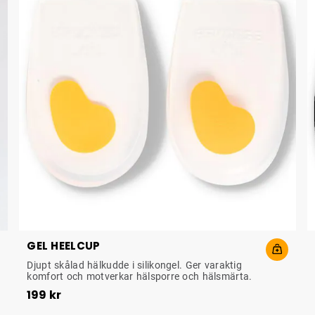
olika alternativ s
dina fötter och di
genom hela arbet
GEL HEELCUP
STÖTDÄMPANDE HÄLKOPP
Djupt skålad hälkudde i silikongel. Ger varaktig
komfort och motverkar hälsporre och hälsmärta.
Pris
:
199 kr
199 kr