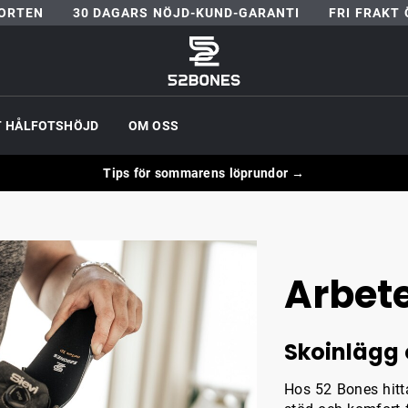
ORTEN
30 DAGARS NÖJD-KUND-GARANTI
FRI FRAKT 
Gå till startsida
T HÅLFOTSHÖJD
OM OSS
Tips för sommarens löprundor →
Arbet
Skoinlägg 
Hos 52 Bones hitt