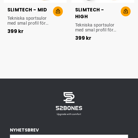
SLIMTECH - MID
SLIMTECH -
HIGH
UPPBYGGD SULA
Tekniska sportsulor
med smal profil för
UPPBYGGD SULA
Tekniska sportsulor
Pris
:
399 kr
optimalt stöd och
med smal profil för
399 kr
dämpning. Passar bl
Pris
:
399 kr
optimalt stöd och
399 kr
a för fotboll, cykling
dämpning. Passar bl
och längdskidåkning.
a för fotboll, cykling
och längdskidåkning.
NYHETSBREV