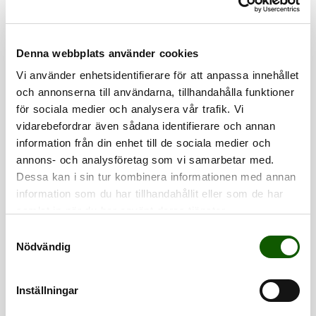
Denna webbplats använder cookies
Vi använder enhetsidentifierare för att anpassa innehållet
och annonserna till användarna, tillhandahålla funktioner
för sociala medier och analysera vår trafik. Vi
vidarebefordrar även sådana identifierare och annan
GAMETECH -
GAMETECH - MID
information från din enhet till de sociala medier och
LOW
UPPBYGGD SULA
Stötdämpande
annons- och analysföretag som vi samarbetar med.
sportsulor med tunn
UPPBYGGD SULA
Stötdämpande
Pris
:
449 kr
profil för sporter med
sportsulor med tunn
449 kr
Dessa kan i sin tur kombinera informationen med annan
snabba start- och
Pris
:
449 kr
profil för sporter med
449 kr
information som du har tillhandahållit eller som de har
stopprörelser som
snabba start- och
padel, tennis och
stopprörelser som
samlat in när du har använt deras tjänster.
handboll.
padel, tennis och
handboll.
S
Nödvändig
a
m
t
Inställningar
y