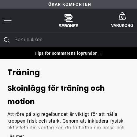
ÖKAR KOMFORTEN
Gå till startsida
30 DAGARS NÖJD-KUND-GARANTI
0
VARUKORG
FRI FRAKT ÖVER 399 KR
ÖKAR KOMFORTEN
Tips för sommarens löprundor →
Träning
Skoinlägg för träning och
motion
Att röra på sig regelbundet är viktigt för att hålla
kroppen frisk och stark. Genom att inkludera fysisk
aktivitet i din vardag kan du förbättra din hälsa och
välmående på många sätt.
Läs mer