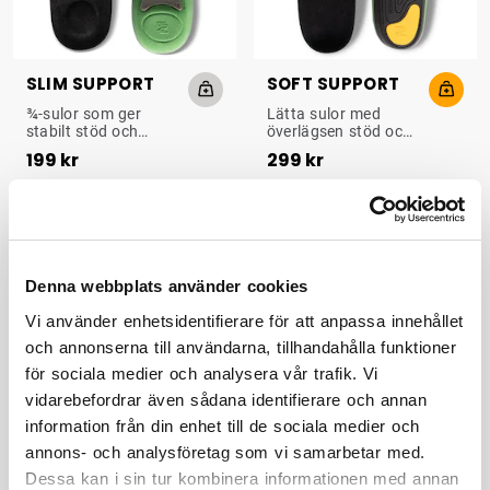
SLIM SUPPORT
SOFT SUPPORT
STÖTDÄMPANDE 3/4 SULA
ULTRALÄTT SULA
¾-sulor som ger
Lätta sulor med
stabilt stöd och
överlägsen stöd och
Pris
:
199 kr
Pris
:
299 kr
lindrar trötta och
dämpning för daglig
199 kr
299 kr
värkande fötter. Tar
komfort och
minimal plats i
sportaktiviteter.
skorna.
Lindrar smärta och
stabiliserar foten.
Denna webbplats använder cookies
Vi använder enhetsidentifierare för att anpassa innehållet
och annonserna till användarna, tillhandahålla funktioner
för sociala medier och analysera vår trafik. Vi
vidarebefordrar även sådana identifierare och annan
information från din enhet till de sociala medier och
annons- och analysföretag som vi samarbetar med.
MAX SUPPORT
Dessa kan i sin tur kombinera informationen med annan