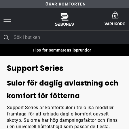
ÖKAR KOMFORTEN
Gå till startsida
30 DAGARS NÖJD-KUND-GARANTI
0
VARUKORG
FRI FRAKT ÖVER 399 KR
ÖKAR KOMFORTEN
Tips för sommarens löprundor →
Support Series
Sulor för daglig avlastning och
komfort för fötterna
Support Series är komfortsulor i tre olika modeller
framtaga för att erbjuda daglig komfort oavsett
skotyp. Sulorna har hög dämpningsfaktor och finns
i en universell hålfotshöjd som passar de flesta.