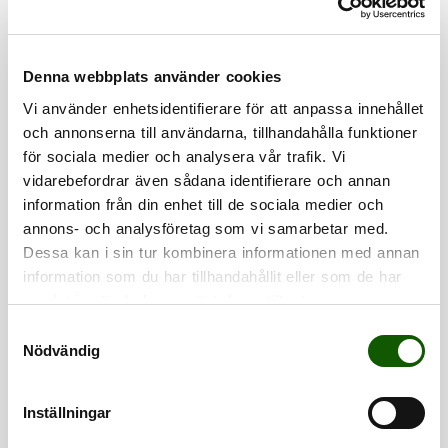
GEL HEELCUP
GEL HEEL 2D
STÖTDÄMPANDE HÄLKOPP
STÖTDÄMPANDE HÄLKOPP
Djupt skålad
Gelhälkudde med
hälkudde i silikongel.
optimal komfort och
Pris
:
199 kr
Pris
:
159 kr
Ger varaktig komfort
smärtlindring. Ger
199 kr
159 kr
Denna webbplats använder cookies
och motverkar
stöd och dämpning
hälsporre och
för hela hälen.
Vi använder enhetsidentifierare för att anpassa innehållet
hälsmärta.
Passar i olika skor.
och annonserna till användarna, tillhandahålla funktioner
för sociala medier och analysera vår trafik. Vi
vidarebefordrar även sådana identifierare och annan
information från din enhet till de sociala medier och
annons- och analysföretag som vi samarbetar med.
Dessa kan i sin tur kombinera informationen med annan
information som du har tillhandahållit eller som de har
samlat in när du har använt deras tjänster.
S
Nödvändig
a
SOFT SUPPORT
SLIM SUPPORT
m
ULTRALÄTT SULA
STÖTDÄMPANDE 3/4 SULA
Lätta sulor med
¾-sulor som ger
t
överlägsen stöd och
stabilt stöd och
Inställningar
Pris
:
299 kr
Pris
:
199 kr
dämpning för daglig
lindrar trötta och
299 kr
199 kr
y
komfort och
värkande fötter. Tar