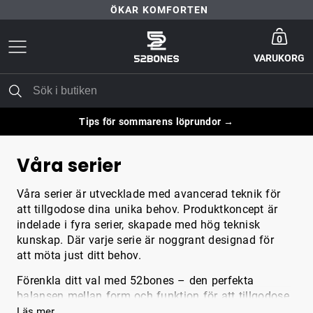
ÖKAR KOMFORTEN
Gå till startsida
30 DAGARS NÖJD-KUND-GARANTI
0
VARUKORG
FRI FRAKT ÖVER 399 KR
ÖKAR KOMFORTEN
Tips för sommarens löprundor →
Våra serier
Våra serier är utvecklade med avancerad teknik för
att tillgodose dina unika behov. Produktkoncept är
indelade i fyra serier, skapade med hög teknisk
kunskap. Där varje serie är noggrant designad för
att möta just ditt behov.
Förenkla ditt val med 52bones – den perfekta
balansen mellan form och funktion för att tillgodose
dina specifika behov.
Läs mer