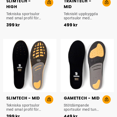
SLIMTECH -
TRAINTECH -
HIGH
MID
UPPBYGGD SULA
UPPBYGGD SULA
Tekniska sportsulor
Tekniskt uppbyggda
med smal profil för
sportsulor med
Pris
:
399 kr
Pris
:
499 kr
optimalt stöd och
optimalt stöd och
399 kr
499 kr
dämpning. Passar bl
maximal dämpning
a för fotboll, cykling
för foten. Passar bl a
och längdskidåkning.
för löpning, golf och
gym.
SLIMTECH - MID
GAMETECH - MID
UPPBYGGD SULA
UPPBYGGD SULA
Tekniska sportsulor
Stötdämpande
med smal profil för
sportsulor med tunn
Pris
:
399 kr
Pris
:
449 kr
optimalt stöd och
profil för sporter med
399 kr
449 kr