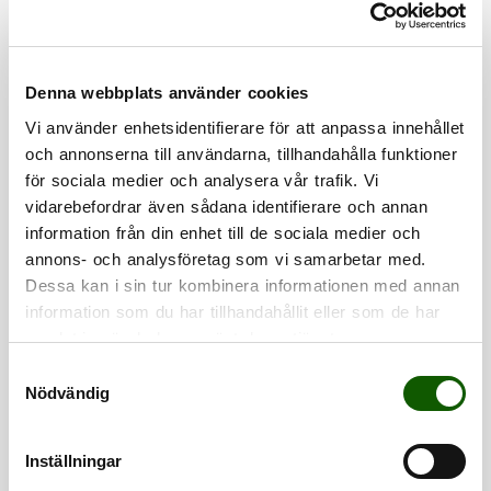
Denna webbplats använder cookies
Vi använder enhetsidentifierare för att anpassa innehållet
och annonserna till användarna, tillhandahålla funktioner
för sociala medier och analysera vår trafik. Vi
vidarebefordrar även sådana identifierare och annan
WOOLTECH -
TRAINTECH -
information från din enhet till de sociala medier och
MID
HIGH
annons- och analysföretag som vi samarbetar med.
UPPBYGGD ULLSULA
UPPBYGGD SULA
Tekniskt uppbyggd
Tekniskt uppbyggda
Dessa kan i sin tur kombinera informationen med annan
iläggssula med extra
sportsulor med
Pris
:
599 kr
Pris
:
499 kr
stöd i häl och hålfot.
optimalt stöd och
information som du har tillhandahållit eller som de har
599 kr
499 kr
Perfekt för
maximal dämpning
samlat in när du har använt deras tjänster.
utomhusaktiviteter
för foten. Passar bl a
som vandring,
för löpning, golf och
S
skidåkning och jakt.
gym.
Nödvändig
a
m
t
Inställningar
y