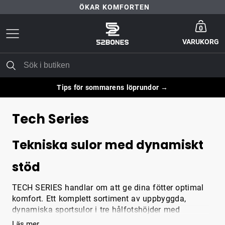
ÖKAR KOMFORTEN
Gå till startsida
30 DAGARS NÖJD-KUND-GARANTI
0
VARUKORG
FRI FRAKT ÖVER 399 KR
ÖKAR KOMFORTEN
Tips för sommarens löprundor →
Tech Series
Tekniska sulor med dynamiskt
stöd
TECH SERIES handlar om att ge dina fötter optimal
komfort. Ett komplett sortiment av uppbyggda,
dynamiska sportsulor i tre hålfotshöjder med
maximalt stöd och dämpning, vilket ger överlägsen
Läs mer