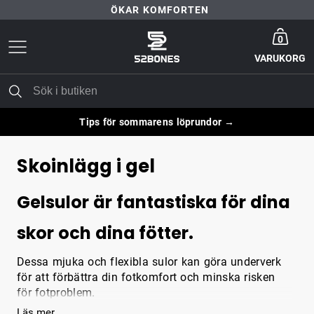
ÖKAR KOMFORTEN
Gå till startsida
30 DAGARS NÖJD-KUND-GARANTI
0
VARUKORG
FRI FRAKT ÖVER 399 KR
ÖKAR KOMFORTEN
Tips för sommarens löprundor →
Skoinlägg i gel
Gelsulor är fantastiska för dina
skor och dina fötter.
Dessa mjuka och flexibla sulor kan göra underverk
för att förbättra din fotkomfort och minska risken
för fotproblem.
Läs mer