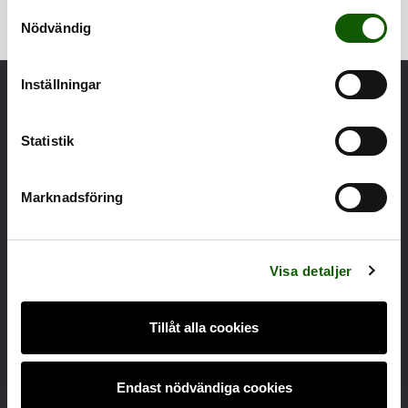
S
Nödvändig
a
m
t
Inställningar
y
c
k
Statistik
e
s
Marknadsföring
v
NYHETSBREV
a
l
Visa detaljer
Jag godkänner
villkoren
.
Prenumerera
Tillåt alla cookies
Endast nödvändiga cookies