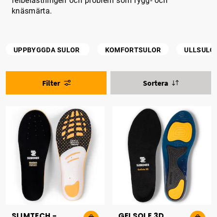
felbelastningen och problem som rygg- och
knäsmärta.
UPPBYGGDA SULOR
KOMFORTSULOR
ULLSULO
Filter
Sortera
SLIMTECH -
GELSOLE 3D