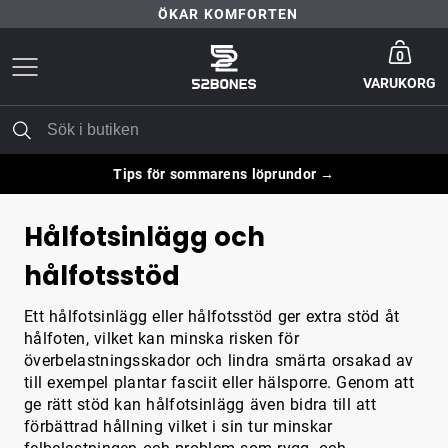
ÖKAR KOMFORTEN
Gå till startsida
30 DAGARS NÖJD-KUND-GARANTI
0
VARUKORG
FRI FRAKT ÖVER 399 KR
ÖKAR KOMFORTEN
Tips för sommarens löprundor →
Hålfotsinlägg och
hålfotsstöd
Ett hålfotsinlägg eller hålfotsstöd ger extra stöd åt
hålfoten, vilket kan minska risken för
överbelastningsskador och lindra smärta orsakad av
till exempel plantar fasciit eller hälsporre. Genom att
ge rätt stöd kan hålfotsinlägg även bidra till att
förbättrad hållning vilket i sin tur minskar