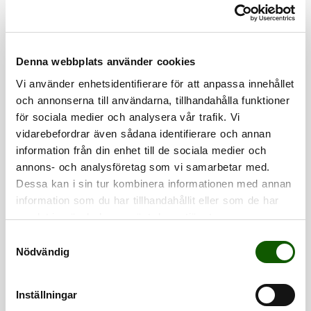
Denna webbplats använder cookies
SOFT SUPPORT
SLIM SUPPORT
Vi använder enhetsidentifierare för att anpassa innehållet
ULTRALÄTT SULA
STÖTDÄMPANDE 3/4 SULA
och annonserna till användarna, tillhandahålla funktioner
Lätta sulor med
¾-sulor som ger
överlägsen stöd och
stabilt stöd och
för sociala medier och analysera vår trafik. Vi
Pris
:
299 kr
Pris
:
199 kr
dämpning för daglig
lindrar trötta och
299 kr
199 kr
vidarebefordrar även sådana identifierare och annan
komfort och
värkande fötter. Tar
sportaktiviteter.
minimal plats i
information från din enhet till de sociala medier och
Lindrar smärta och
skorna.
annons- och analysföretag som vi samarbetar med.
stabiliserar foten.
Dessa kan i sin tur kombinera informationen med annan
information som du har tillhandahållit eller som de har
samlat in när du har använt deras tjänster.
S
Nödvändig
a
m
t
Inställningar
y