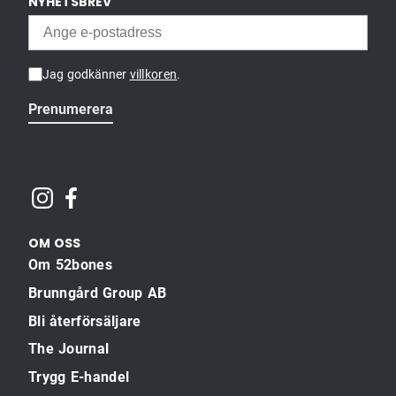
NYHETSBREV
i dina skor.
Hålfotsinlägg och sulor kan vara en enkel och effektiv
lösning för att ge extra stöd åt hålfoten och jämna ut
Jag godkänner
villkoren
.
dina steg. Genom att förebygga skador och dämpa
smärta kan dessa produkter hjälpa dig att hålla tempot
Prenumerera
uppe för ett aktivt liv.
OM OSS
Om 52bones
Brunngård Group AB
Bli återförsäljare
The Journal
Trygg E-handel