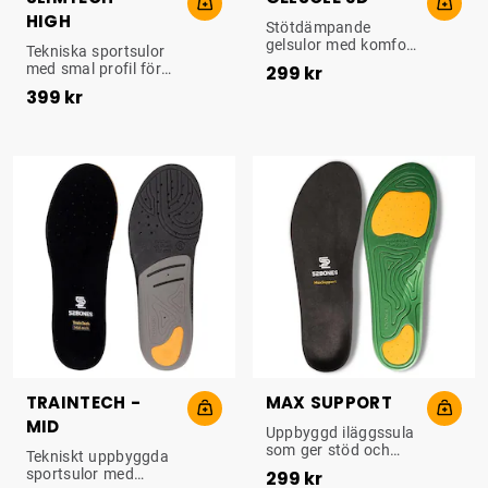
HIGH
STÖTDÄMPANDE GELSULA
Stötdämpande
gelsulor med komfort
UPPBYGGD SULA
Tekniska sportsulor
Pris
:
299 kr
och stöd för hela
med smal profil för
299 kr
foten. Passar i
Pris
:
399 kr
optimalt stöd och
399 kr
vardagsskor,
dämpning. Passar bl
träningsskor och
a för fotboll, cykling
arbetsskor.
och längdskidåkning.
TRAINTECH -
MAX SUPPORT
MID
STÖTDÄMPANDE SULA
Uppbyggd iläggssula
som ger stöd och
UPPBYGGD SULA
Tekniskt uppbyggda
Pris
:
299 kr
dämpning längs hela
sportsulor med
299 kr
foten. Passar i