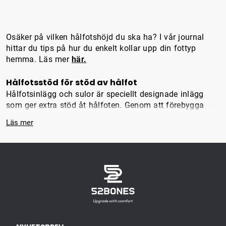
handboll.
skidåkning och jakt.
Osäker på vilken hålfotshöjd du ska ha? I vår journal
hittar du tips på hur du enkelt kollar upp din fottyp
hemma. Läs mer
här.
Hålfotsstöd för stöd av hålfot
Hålfotsinlägg och sulor är speciellt designade inlägg
som ger extra stöd åt hålfoten. Genom att förebygga
och lindra tryck i foten kan dessa produkter bidra till att
Läs mer
minska smärta och förbättra din fotkomfort. Upptäck
varför hålfotsstöd är viktigt och hur det kan hjälpa dig
att må bättre i dina skor.
Varför använda hålfotsinlägg och sulor?
Hålfoten är en viktig del av fotens struktur som ofta kan
utsättas för mycket tryck och belastning. Genom att
använda hålfotsinlägg och sulor kan du förebygga
skador och smärta, förbättra din hållning, öka komforten