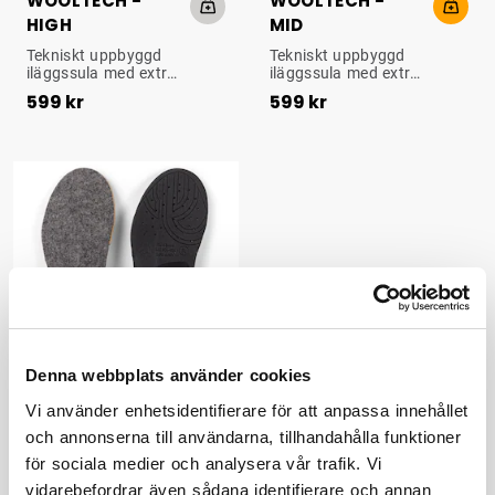
WOOLTECH -
WOOLTECH -
HIGH
MID
UPPBYGGD ULLSULA
UPPBYGGD ULLSULA
Tekniskt uppbyggd
Tekniskt uppbyggd
iläggssula med extra
iläggssula med extra
Pris
:
599 kr
Pris
:
599 kr
stöd i häl och hålfot.
stöd i häl och hålfot.
599 kr
599 kr
Perfekt för
Perfekt för
utomhusaktiviteter
utomhusaktiviteter
som vandring,
som vandring,
skidåkning och jakt.
skidåkning och jakt.
Denna webbplats använder cookies
WOOLTECH -
Vi använder enhetsidentifierare för att anpassa innehållet
LOW
och annonserna till användarna, tillhandahålla funktioner
UPPBYGGD ULLSULA
för sociala medier och analysera vår trafik. Vi
Tekniskt uppbyggd
iläggssula med extra
vidarebefordrar även sådana identifierare och annan