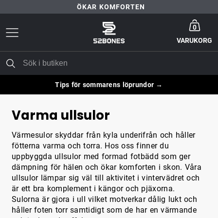
ÖKAR KOMFORTEN
Gå till startsida
30 DAGARS NÖJD-KUND-GARANTI
0
VARUKORG
FRI FRAKT ÖVER 399 KR
ÖKAR KOMFORTEN
Tips för sommarens löprundor →
Varma ullsulor
Värmesulor skyddar från kyla underifrån och håller
fötterna varma och torra. Hos oss finner du
uppbyggda ullsulor med formad fotbädd som ger
dämpning för hälen och ökar komforten i skon. Våra
ullsulor lämpar sig väl till aktivitet i vintervädret och
är ett bra komplement i kängor och pjäxorna.
Sulorna är gjora i ull vilket motverkar dålig lukt och
håller foten torr samtidigt som de har en värmande