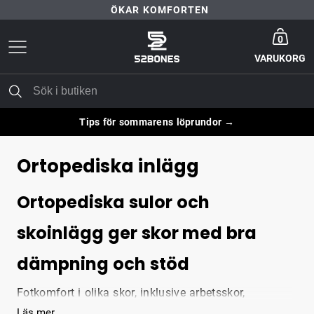
ÖKAR KOMFORTEN
Gå till startsida
30 DAGARS NÖJD-KUND-GARANTI
0
VARUKORG
FRI FRAKT ÖVER 399 KR
ÖKAR KOMFORTEN
Tips för sommarens löprundor →
Ortopediska inlägg
Ortopediska sulor och
skoinlägg ger skor med bra
dämpning och stöd
Fotkomfort i olika skor, inklusive arbetsskor,
träningsskor och vardagsskor är någonting vi älskar
Läs mer