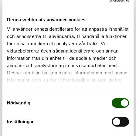
Denna webbplats använder cookies
Vi använder enhetsidentifierare för att anpassa innehållet
och annonserna till användarna, tillhandahålla funktioner
för sociala medier och analysera vår trafik. Vi
WOOLTECH -
TRAINTECH -
vidarebefordrar även sådana identifierare och annan
MID
HIGH
information från din enhet till de sociala medier och
UPPBYGGD ULLSULA
UPPBYGGD SULA
Tekniskt uppbyggd
Tekniskt uppbyggda
annons- och analysföretag som vi samarbetar med.
iläggssula med extra
sportsulor med
Pris
:
599 kr
Pris
:
499 kr
Dessa kan i sin tur kombinera informationen med annan
stöd i häl och hålfot.
optimalt stöd och
599 kr
499 kr
Perfekt för
maximal dämpning
information som du har tillhandahållit eller som de har
utomhusaktiviteter
för foten. Passar bl a
samlat in när du har använt deras tjänster.
som vandring,
för löpning, golf och
skidåkning och jakt.
gym.
S
Nödvändig
a
m
t
Inställningar
y
c