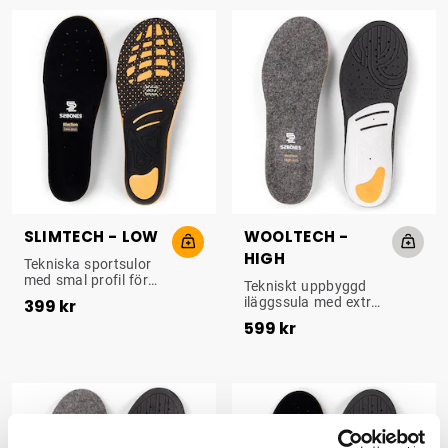
handboll.
SLIMTECH - LOW
WOOLTECH -
HIGH
UPPBYGGD SULA
Tekniska sportsulor
med smal profil för
UPPBYGGD ULLSULA
Tekniskt uppbyggd
Pris
:
399 kr
optimalt stöd och
iläggssula med extra
399 kr
dämpning. Passar bl
Pris
:
599 kr
stöd i häl och hålfot.
599 kr
a för fotboll, cykling
Perfekt för
och längdskidåkning.
utomhusaktiviteter
som vandring,
skidåkning och jakt.