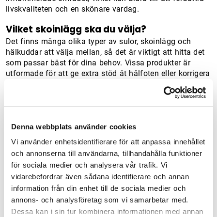
livskvaliteten och en skönare vardag.
Vilket skoinlägg ska du välja?
Det finns många olika typer av sulor, skoinlägg och
hälkuddar att välja mellan, så det är viktigt att hitta det
som passar bäst för dina behov. Vissa produkter är
utformade för att ge extra stöd åt hålfoten eller korrigera
överpronation, medan andra fokuserar på att minska
trycket på hälen. Vi på 52Bones har ett tips för dig som
enkelt vill kolla upp hemma vilken fottyp du har. Läs
vidare om hur du gör
här.
Denna webbplats använder cookies
Skoinlägg och hälkuddar för ont i hälen:
Vi använder enhetsidentifierare för att anpassa innehållet
och annonserna till användarna, tillhandahålla funktioner
för sociala medier och analysera vår trafik. Vi
vidarebefordrar även sådana identifierare och annan
information från din enhet till de sociala medier och
annons- och analysföretag som vi samarbetar med.
Dessa kan i sin tur kombinera informationen med annan