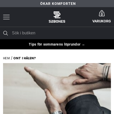
ÖKAR KOMFORTEN
Gå till startsida
30 DAGARS NÖJD-KUND-GARANTI
0
VARUKORG
FRI FRAKT ÖVER 399 KR
ÖKAR KOMFORTEN
Tips för sommarens löprundor →
ONT I HÄLEN?
HEM